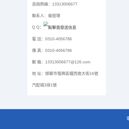
咨詢熱線：
13313006677
聯系人：
崔經理
Q Q：
電 話：
0310-4056786
傳 真：
0310-4056786
郵 箱：
13313006677@126.com
地 址：
邯鄲市復興區鐵西南大街16號
汽配城3排1號