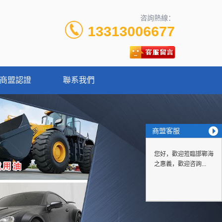
咨詢熱線：
13313006677
商盟認證
聯系我們
商盟客服
您好，歡迎蒞臨邯鄲海
之惠義，歡迎咨詢...