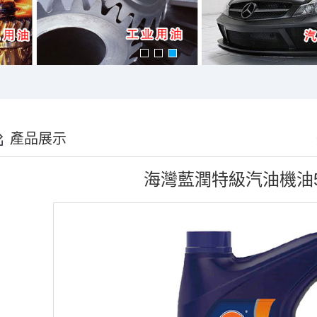
產品展示
海灣藍潤特級汽油機油5W