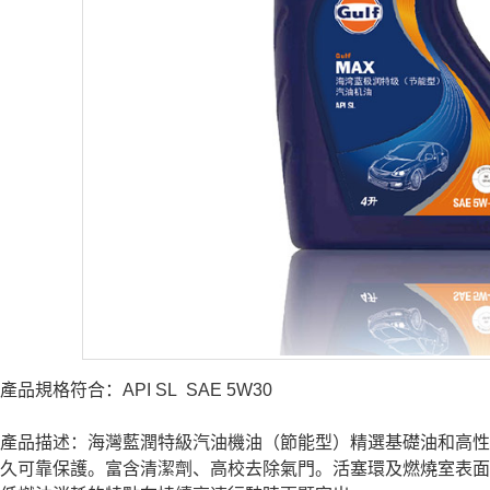
產品規格符合：API SL SAE 5W30
產品描述：海灣藍潤特級汽油機油（節能型）精選基礎油和高性
久可靠保護。富含清潔劑、高校去除氣門。活塞環及燃燒室表面