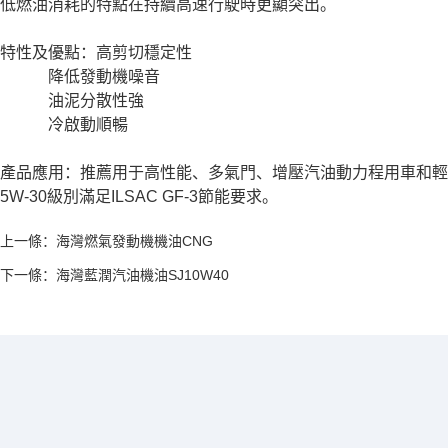
低燃油消耗的特點在持續高速行駛時更顯突出。
特性及優點：高剪切穩定性
降低發動機噪音
油泥分散性強
冷啟動順暢
產品應用：推薦用于高性能、多氣門、增壓汽油動力程用車和輕型面
5W-30級別滿足ILSAC GF-3節能要求。
上一條：
海灣燃氣發動機機油CNG
下一條：
海灣藍潤汽油機油SJ10W40