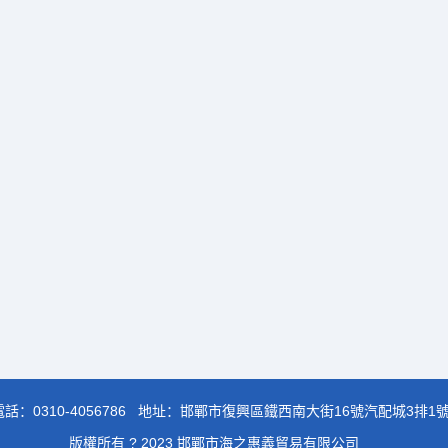
電話：
0310-4056786
地址：邯鄲市復興區鐵西南大街16號汽配城3排1
版權所有 ? 2023 邯鄲市海之惠義貿易有限公司